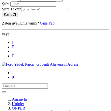
Şifre
Şifre Tekrar
Kayıt Ol
Zaten üyeliğiniz varmı?
Giriş Yap
veya
0
Anasayfa
Ürünler
ONPER