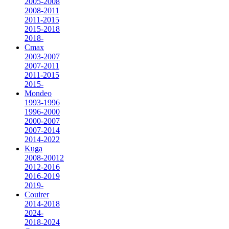
2005-2008
2008-2011
2011-2015
2015-2018
2018-
Cmax
2003-2007
2007-2011
2011-2015
2015-
Mondeo
1993-1996
1996-2000
2000-2007
2007-2014
2014-2022
Kuga
2008-20012
2012-2016
2016-2019
2019-
Couirer
2014-2018
2024-
2018-2024