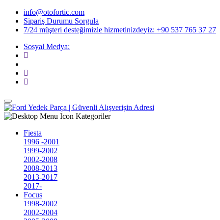
info@otofortic.com
Sipariş Durumu Sorgula
7/24 müşteri desteğimizle hizmetinizdeyiz:
+90 537 765 37 27
Sosyal Medya:
Kategoriler
Fiesta
1996 -2001
1999-2002
2002-2008
2008-2013
2013-2017
2017-
Focus
1998-2002
2002-2004