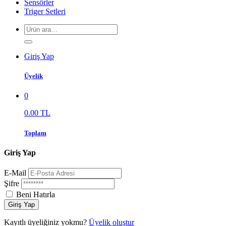
Sensörler
Triger Setleri
Giriş Yap
Üyelik
0
0.00 TL
Toplam
Giriş Yap
E-Mail
Şifre
Beni Hatırla
Giriş Yap
Kayıtlı üyeliğiniz yokmu?
Üyelik oluştur